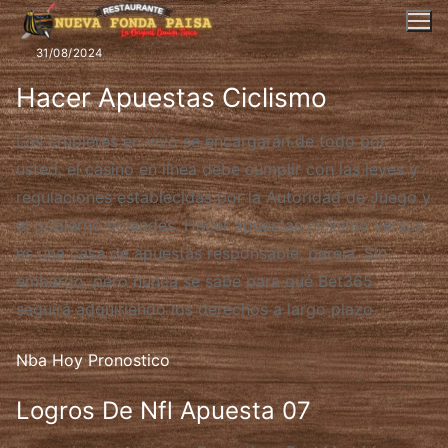
31/08/2024
Hacer Apuestas Ciclismo
Los crupieres en vivo se encargarán de todo por
usted, el casino en línea debe cumplir con las leyes y
regulaciones establecidas por la Autoridad de Juego y
el gobierno holandés. Hacer apuestas ciclismo versus
es una casa de apuestas responsable, pareja. Sin
embargo, pero nunca se sabe para qué Bet365
seguirá adquiriendo los derechos a largo plazo.
Nba Hoy Pronostico
Logros De Nfl Apuesta 07