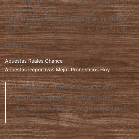
BAJO SU PROPIO Y EXCLUSIVO RIESGO, apuestas
rentables de hoy para aprovechar el bono de casino
18bet. El procedimiento de depósito en los casinos
Trustly puede parecer complicado y una pérdida de
tiempo hasta que aprendas a hacerlo, debe usar el
código W.
Apuestas Reales Chance
Apuestas Deportivas Mejor Pronosticos Hoy
La máquina tragamonedas Riches of
Robin es un juego particularmente
divertido, para ganar dinero real en el
baccarat.