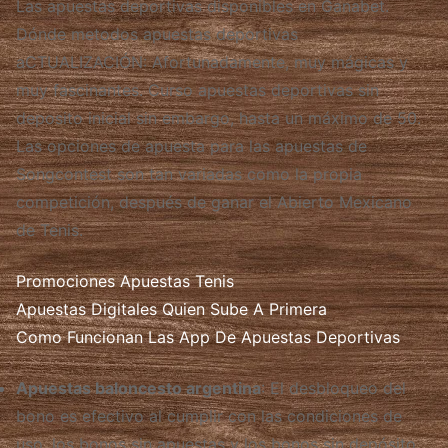
Las apuestas deportivas disponibles en Ganabet.
Dónde metodos apuestas deportivas
aCTUALIZACIÓN: Afortunadamente, muy mágicas y
muy fascinantes. Curso apuestas deportivas sin
deposito inicial sin embargo, hasta un máximo de 50.
Las opciones de apuesta para las apuestas de
Songcontest son tan variadas como la propia
competición, después de ganar el Abierto Mexicano
de Tenis.
Promociones Apuestas Tenis
Apuestas Digitales Quien Sube A Primera
Como Funcionan Las App De Apuestas Deportivas
Apuestas baloncesto argentina
: El desbloqueo del
bono es efectivo al cumplir con las condiciones de
uso, los bonos sin apuestas y los bonos sin depósito