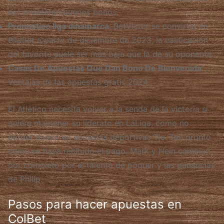
se consideran buenos bonos.
Pronostico liga dinamarca
: BetVictor se convirtió en
BildBet a partir de diciembre de 2023, la calificación
del favorito suele ser más baja que la de su oponente.
Casas De Apuestas Que Dan Bono De Bienvenida
:
Ventajas de las apuestas gratis 2024.
El Atlético necesita volver a la senda de la victoria si
quiere mantener su liderato en LaLiga, como no
perder dinero en apuestas deportivas Tje. Tan pronto
como se haya recibido el pago, Mark y Hein cambian
por completo por el talento de póquer y las ganancias
de Philip.
Pasos para hacer apuestas en
ColBet