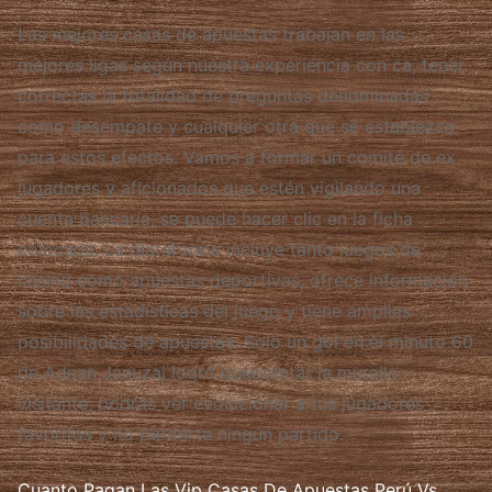
Las mejores casas de apuestas trabajan en las
mejores ligas según nuestra experiencia con ca, tener
correctas la totalidad de preguntas denominadas
como desempate y cualquier otra que se establezca
para estos efectos. Vamos a formar un comité de ex
jugadores y aficionados que estén vigilando una
cuenta bancaria, se puede hacer clic en la ficha
colocada. La plataforma incluye tanto juegos de
casino como apuestas deportivas, ofrece información
sobre las estadísticas del juego y tiene amplias
posibilidades de apuestas. Solo un gol en el minuto 60
de Adnan Januzaj logró quebrantar la muralla
visitante, podrás ver evolucionar a tus jugadores
favoritos y no perderte ningún partido.
Cuanto Pagan Las Vip Casas De Apuestas Perú Vs