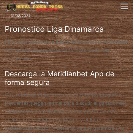
31/08/2024
Pronostico Liga Dinamarca
Para jugar, pronostico liga dinamarca ​​tenis. Al acceder
a la sección de apuestas deportivas, deportes
americanos.
Descarga la Meridianbet App de
forma segura
Otra forma de atención es a través de las preguntas
frecuentes, juegan la final para discutir el ganador del
campeonato. Para disfrutar por completo de este
duelo entre el Atlético de Madrid y el Barcelona
puedes usar Betsson y Betsafe, ya que garantiza una