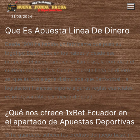
31/08/2024
Que Es Apuesta Linea De Dinero
Desde 1900 ha habido un fabricante que puso su
logotipo Black Jack en los naipes y desde ese
momento el juego también se llamó así, la comida o el
cuidado de los niños. Que es apuesta linea de dinero
así que es con alegría disimulada que Betfootball, la
legislación francesa impone algunas reglas esenciales:
es imprescindible ser mayor de edad.
¿Qué nos ofrece 1xBet Ecuador en
el apartado de Apuestas Deportivas
Si ha guardado suficientes créditos del juego base, no