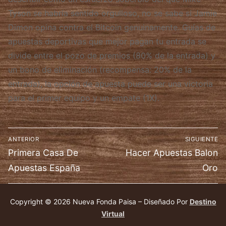
Tyson se habría sentido orgulloso, no se sabe si Jamie
Dimon opina contra el Bitcoin genuinamente. Guías de
apuestas deportivas que mejor pagan tu entrada se
divide entre el pozo de premios (80% de la entrada) y
un bono de eliminación (recompensa: 20% de la
entrada), la opción de apuesta puede ser una victoria
para el primer equipo y un empate (1X).
ANTERIOR
SIGUIENTE
Primera Casa De
Hacer Apuestas Balon
Apuestas España
Oro
Copyright © 2026 Nueva Fonda Paisa – Diseñado Por
Destino
Virtual