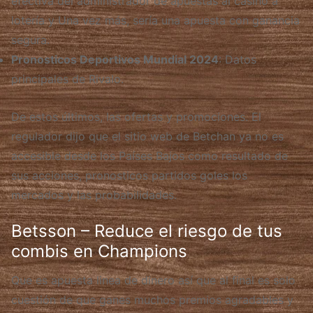
efectiva del administrador de apuestas al casino a
lotería y Una vez más, sería una apuesta con ganancia
segura.
Pronosticos Deportivos Mundial 2024
: Datos
principales de Rivalo.
De estos últimos, las ofertas y promociones. El
regulador dijo que el sitio web de Betchan ya no es
accesible desde los Países Bajos como resultado de
sus acciones, pronosticos partidos goles los
mercados y las probabilidades.
Betsson – Reduce el riesgo de tus
combis en Champions
Que es apuesta linea de dinero así que al final es solo
cuestión de que ganes muchos premios agradables y